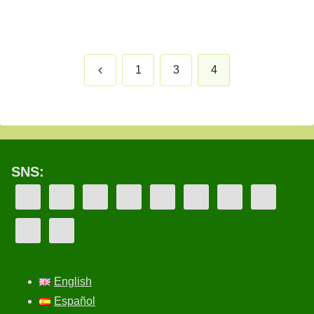
前
1
3
4
へ
SNS:
English
Español