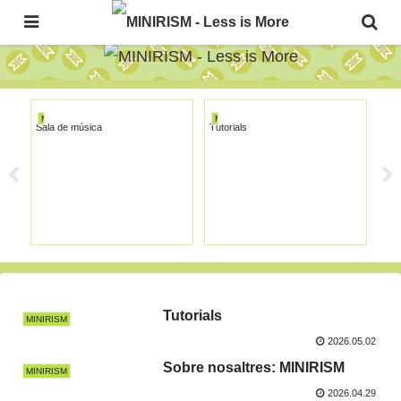
The Japanese Minimalism Art Movement!
MI
MINIRISM
MINIRISM
Sala de música
Tutorials
Furo
Senz
Tutorials
MINIRISM
2026.05.02
Sobre nosaltres: MINIRISM
MINIRISM
2026.04.29