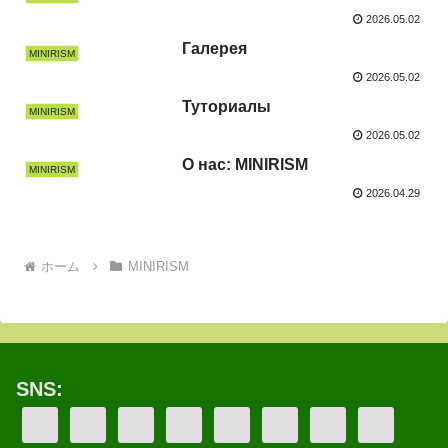
2026.05.02
Галерея
MINIRISM
2026.05.02
Туториалы
MINIRISM
2026.05.02
О нас: MINIRISM
MINIRISM
2026.04.29
ホーム
MINIRISM
SNS: