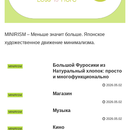
MINIRISM – Меньше значит больше. Японское
художественное движение минимализма.
Большой Фуросики из
MINIRISM
Натуральный хлопок: просто
и многофункционально
2026.05.02
Магазин
MINIRISM
2026.05.02
Музыка
MINIRISM
2026.05.02
Кино
MINIRISM