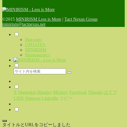
©2015
MINIRISM Less is More
|
Tact Nexus Group
minirism@tactnexus.net
Магазин
UPDATES
MINIRISM
Минималист
X
Mastodon
Bluesky
Misskey
Facebook
Threads
はてブ
LINE
Pinterest
LinkedIn
コピー
タイトルとURLをコピーしました