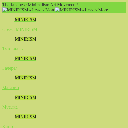
The Japanese Minimalism Art Movement!
MINIRISM
О нас: MINIRISM
MINIRISM
Туториалы
MINIRISM
Галерея
MINIRISM
Магазин
MINIRISM
Музыка
MINIRISM
Кино