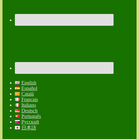
English
Español
Català
Français
Italiano
Deutsch
Português
Русский
日本語