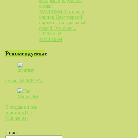
которые продумал и
создал
MINIRISM.Материал
хлопок.Цвет первой
партии – натуральный
белый.Это боль...
2026.05.02
MINIRISM
Рекомендуемые
О нас: MINIRISM
В создании ось
знаний «The
Minimalist»
Поиск