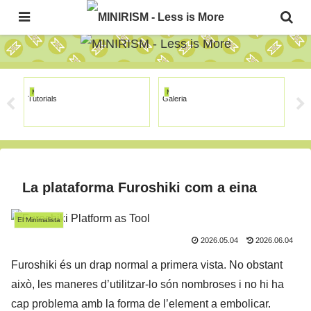
The Japanese Minimalism Art Movement!
MINIRISM
MINIRISM
MI
Tutorials
Galeria
Furo
Senz
La plataforma Furoshiki com a eina
El Minimalista
2026.05.04
2026.06.04
Furoshiki és un drap normal a primera vista. No obstant
això, les maneres d’utilitzar-lo són nombroses i no hi ha
cap problema amb la forma de l’element a embolicar.