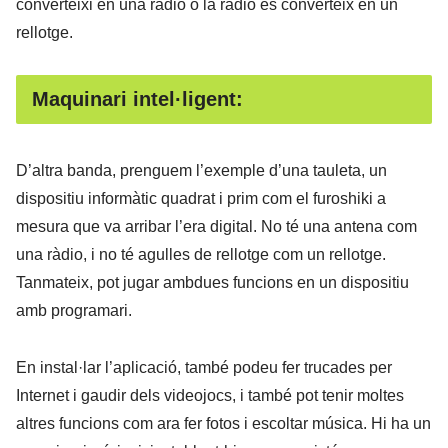
converteixi en una ràdio o la ràdio es converteix en un
rellotge.
Maquinari intel·ligent:
D’altra banda, prenguem l’exemple d’una tauleta, un
dispositiu informàtic quadrat i prim com el furoshiki a
mesura que va arribar l’era digital. No té una antena com
una ràdio, i no té agulles de rellotge com un rellotge.
Tanmateix, pot jugar ambdues funcions en un dispositiu
amb programari.
En instal·lar l’aplicació, també podeu fer trucades per
Internet i gaudir dels videojocs, i també pot tenir moltes
altres funcions com ara fer fotos i escoltar música. Hi ha un