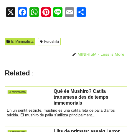
X
F
W
Pi
Li
E
C
a
h
nt
n
m
o
c
at
er
e
ail
m
e
s
e
p
El Minimalista
Furoshiki
b
A
st
ar
MINIRISM - Less is More
o
p
te
o
p
ix
Related
:
k
Què és Mushiro? Catifa
El Minimalista
transmesa des de temps
immemorials
En un sentit estricte, mushiro és una catifa feta de palla d'arròs
teixida. El mushiro de palla s'utilitza principalment...
Llits de primats: assaig i error
El Minimalista