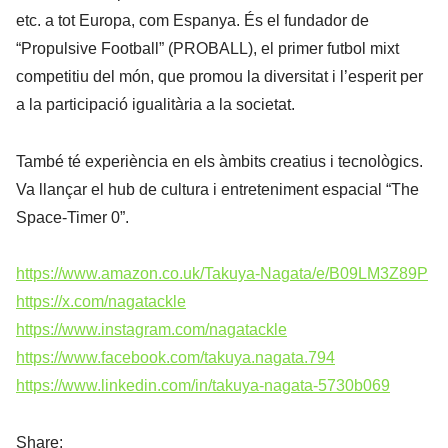
etc. a tot Europa, com Espanya. És el fundador de
“Propulsive Football” (PROBALL), el primer futbol mixt
competitiu del món, que promou la diversitat i l’esperit per
a la participació igualitària a la societat.
També té experiència en els àmbits creatius i tecnològics.
Va llançar el hub de cultura i entreteniment espacial “The
Space-Timer 0”.
https://www.amazon.co.uk/Takuya-Nagata/e/B09LM3Z89P
https://x.com/nagatackle
https://www.instagram.com/nagatackle
https://www.facebook.com/takuya.nagata.794
https://www.linkedin.com/in/takuya-nagata-5730b069
Share: