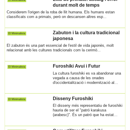
durant molt de temps
Considerem l'origen de la roba de llit humana. Els humans estan
classificats com a primats, però on descansen altres esp...
Zabuton i la cultura tradicional
El Minimalista
japonesa
El zabuton és una part essencial de l'estil de vida japonès, molt
relacionat amb les cultures tradicionals com la cerimò...
Furoshiki Avui i Futur
El Minimalista
La cultura furoshiki es va abandonar una
vegada a causa de les onades
d'occidentalització i modernització al
Japó, però ...
Disseny Furoshiki
El Minimalista
El disseny més representatiu de furoshiki
hauria de ser el "patró karakusa
(arabesc)". És un patró que ha estat
popular ...