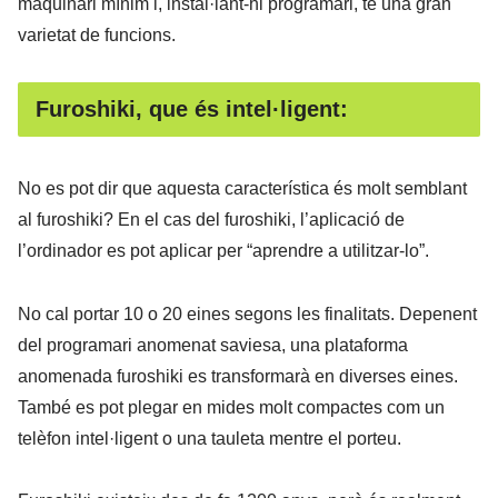
maquinari mínim i, instal·lant-hi programari, té una gran
varietat de funcions.
Furoshiki, que és intel·ligent:
No es pot dir que aquesta característica és molt semblant
al furoshiki? En el cas del furoshiki, l’aplicació de
l’ordinador es pot aplicar per “aprendre a utilitzar-lo”.
No cal portar 10 o 20 eines segons les finalitats. Depenent
del programari anomenat saviesa, una plataforma
anomenada furoshiki es transformarà en diverses eines.
També es pot plegar en mides molt compactes com un
telèfon intel·ligent o una tauleta mentre el porteu.