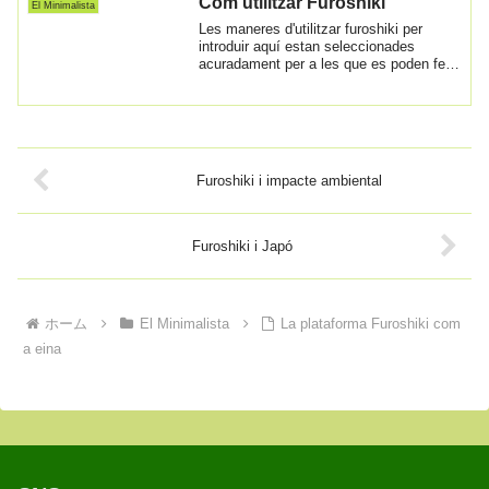
Com utilitzar Furoshiki
El Minimalista
Les maneres d'utilitzar furoshiki per
introduir aquí estan seleccionades
acuradament per a les que es poden fer
fàcilmen...
Furoshiki i impacte ambiental
Furoshiki i Japó
ホーム
El Minimalista
La plataforma Furoshiki com
a eina