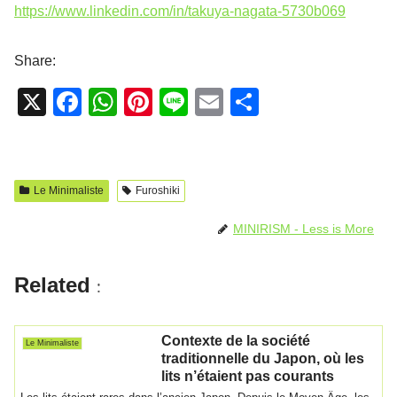
https://www.linkedin.com/in/takuya-nagata-5730b069
Share:
X
F
W
Pi
Li
E
P
a
h
nt
n
m
ar
c
at
er
e
ail
ta
e
s
e
g
Le Minimaliste
Furoshiki
b
A
st
er
MINIRISM - Less is More
o
p
o
p
Related
:
k
Contexte de la société
Le Minimaliste
traditionnelle du Japon, où les
lits n’étaient pas courants