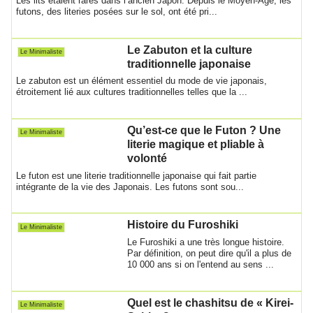
Les lits étaient rares dans l’ancien Japon. Depuis le Moyen-Âge, les
futons, des literies posées sur le sol, ont été pri...
Le Zabuton et la culture
Le Minimaliste
traditionnelle japonaise
Le zabuton est un élément essentiel du mode de vie japonais,
étroitement lié aux cultures traditionnelles telles que la ...
Qu’est-ce que le Futon ? Une
Le Minimaliste
literie magique et pliable à
volonté
Le futon est une literie traditionnelle japonaise qui fait partie
intégrante de la vie des Japonais. Les futons sont sou...
Histoire du Furoshiki
Le Minimaliste
Le Furoshiki a une très longue histoire.
Par définition, on peut dire qu'il a plus de
10 000 ans si on l'entend au sens ...
Quel est le chashitsu de « Kirei-
Le Minimaliste