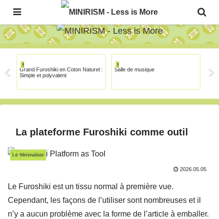
The Japanese Minimalism Art Movement!
MINIRISM
MINIRISM
MI
Grand Furoshiki en Coton Naturel :
Salle de musique
Cin
Simple et polyvalent
La plateforme Furoshiki comme outil
Le Minimaliste
2026.05.05
Le Furoshiki est un tissu normal à première vue.
Cependant, les façons de l’utiliser sont nombreuses et il
n’y a aucun problème avec la forme de l’article à emballer.