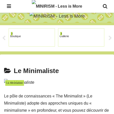
The Japanese Minimalism Art Movement!
MINIRISM
MINIRISM
MI
Boutique
Gallerie
Sal
Le Minimaliste
Le Minimaliste
Le pôle de connaissances « The Minimalist » (Le
Minimaliste) adopte des approches uniques du «
minimalisme » en profondeur, et vous pouvez découvrir de