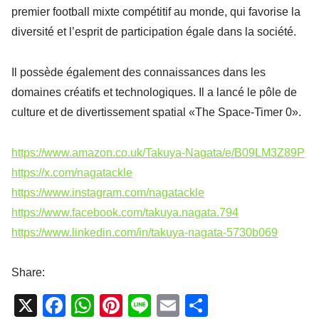
premier football mixte compétitif au monde, qui favorise la
diversité et l’esprit de participation égale dans la société.
Il possède également des connaissances dans les
domaines créatifs et technologiques. Il a lancé le pôle de
culture et de divertissement spatial «The Space-Timer 0».
https://www.amazon.co.uk/Takuya-Nagata/e/B09LM3Z89P
https://x.com/nagatackle
https://www.instagram.com/nagatackle
https://www.facebook.com/takuya.nagata.794
https://www.linkedin.com/in/takuya-nagata-5730b069
Share:
X
F
W
Pi
Li
E
P