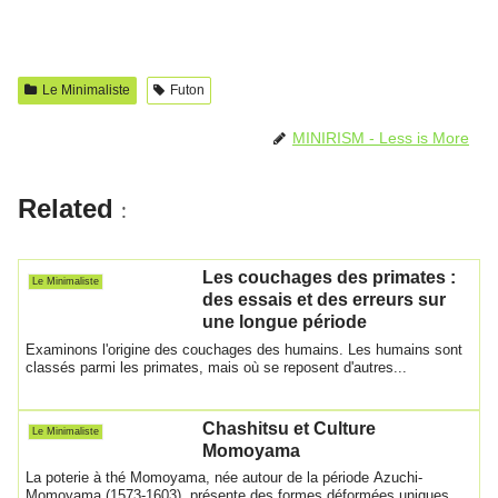
a
h
nt
n
m
ar
c
at
er
e
ail
ta
e
s
e
g
Le Minimaliste
Futon
b
A
st
er
MINIRISM - Less is More
o
p
o
p
Related
:
k
Les couchages des primates :
Le Minimaliste
des essais et des erreurs sur
une longue période
Examinons l'origine des couchages des humains. Les humains sont
classés parmi les primates, mais où se reposent d'autres...
Chashitsu et Culture
Le Minimaliste
Momoyama
La poterie à thé Momoyama, née autour de la période Azuchi-
Momoyama (1573-1603), présente des formes déformées uniques, ...