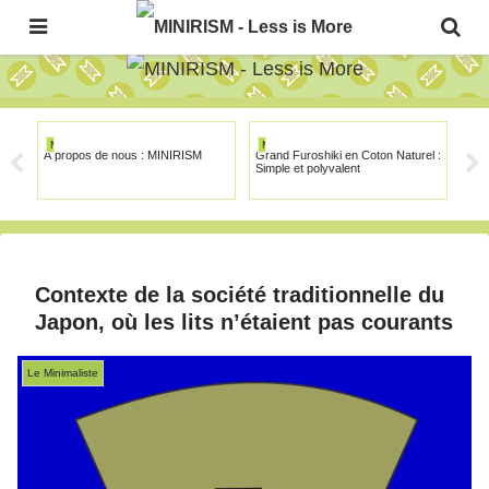
The Japanese Minimalism Art Movement!
MINIRISM
MINIRISM
MI
À propos de nous : MINIRISM
Grand Furoshiki en Coton Naturel :
Sal
Simple et polyvalent
Contexte de la société traditionnelle du
Japon, où les lits n’étaient pas courants
Le Minimaliste