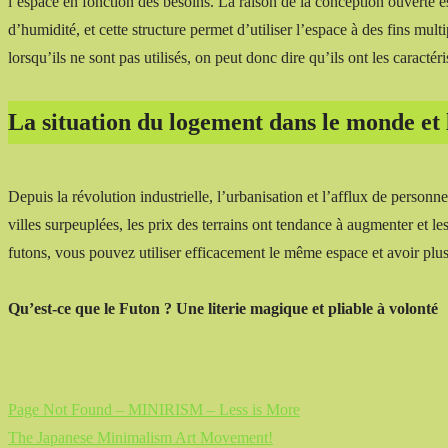
l’espace en fonction des besoins. La raison de la conception ouverte e
d’humidité, et cette structure permet d’utiliser l’espace à des fins mult
lorsqu’ils ne sont pas utilisés, on peut donc dire qu’ils ont les caractéri
La situation du logement dans le monde et 
Depuis la révolution industrielle, l’urbanisation et l’afflux de personn
villes surpeuplées, les prix des terrains ont tendance à augmenter et l
futons, vous pouvez utiliser efficacement le même espace et avoir plus
Qu’est-ce que le Futon ? Une literie magique et pliable à volonté
Page Not Found – MINIRISM – Less is More
The Japanese Minimalism Art Movement!