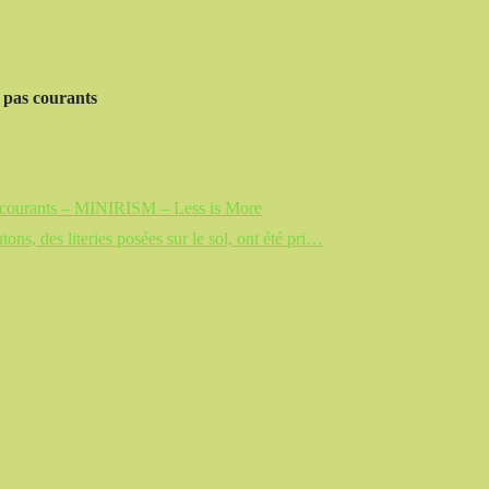
t pas courants
 pas courants – MINIRISM – Less is More
ons, des literies posées sur le sol, ont été pri…