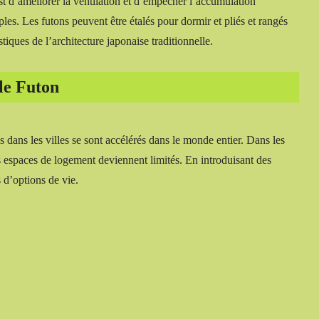
st d’améliorer la ventilation et d’empêcher l’accumulation
iples. Les futons peuvent être étalés pour dormir et pliés et rangés
stiques de l’architecture japonaise traditionnelle.
le Futon
es dans les villes se sont accélérés dans le monde entier. Dans les
es espaces de logement deviennent limités. En introduisant des
 d’options de vie.