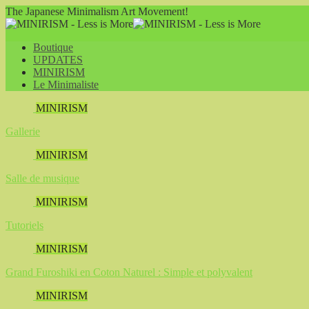
The Japanese Minimalism Art Movement!
Boutique
UPDATES
MINIRISM
Le Minimaliste
MINIRISM
Gallerie
MINIRISM
Salle de musique
MINIRISM
Tutoriels
MINIRISM
Grand Furoshiki en Coton Naturel : Simple et polyvalent
MINIRISM