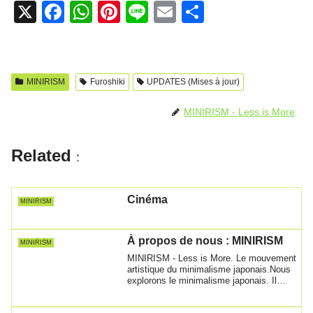
X
F
W
Pi
Li
E
P
a
h
nt
n
m
ar
c
at
er
e
ail
ta
e
s
e
g
MINIRISM
Furoshiki
UPDATES (Mises à jour)
b
A
st
er
MINIRISM - Less is More
o
p
o
p
Related
:
k
Cinéma
MINIRISM
À propos de nous : MINIRISM
MINIRISM
MINIRISM - Less is More. Le mouvement
artistique du minimalisme japonais.Nous
explorons le minimalisme japonais. Il
recè...