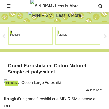
The Japanese Minimalism Art Movement!
MINIRISM
MINIRISM
MI
Boutique
Tutoriels
Gall
Grand Furoshiki en Coton Naturel :
Simple et polyvalent
MINIRISM
2026.05.02
Il s’agit d’un grand furoshiki que MINIRISM a pensé et
créé.