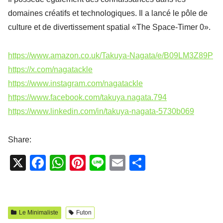
domaines créatifs et technologiques. Il a lancé le pôle de
culture et de divertissement spatial «The Space-Timer 0».
https://www.amazon.co.uk/Takuya-Nagata/e/B09LM3Z89P
https://x.com/nagatackle
https://www.instagram.com/nagatackle
https://www.facebook.com/takuya.nagata.794
https://www.linkedin.com/in/takuya-nagata-5730b069
Share:
X
F
W
Pi
Li
E
P
a
h
nt
n
m
ar
c
at
er
e
ail
ta
e
s
e
g
Le Minimaliste
Futon