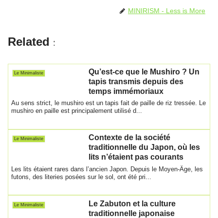
b
A
st
er
MINIRISM - Less is More
o
p
o
p
Related
:
k
Qu’est-ce que le Mushiro ? Un
Le Minimaliste
tapis transmis depuis des
temps immémoriaux
Au sens strict, le mushiro est un tapis fait de paille de riz tressée. Le
mushiro en paille est principalement utilisé d...
Contexte de la société
Le Minimaliste
traditionnelle du Japon, où les
lits n’étaient pas courants
Les lits étaient rares dans l’ancien Japon. Depuis le Moyen-Âge, les
futons, des literies posées sur le sol, ont été pri...
Le Zabuton et la culture
Le Minimaliste
traditionnelle japonaise