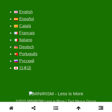
English
Español
Català
Français
Italiano
Deutsch
Português
Русский
日本語
©2015
MINIRISM Less is More
|
Tact Nexus Group
minirism@tactnexus.net