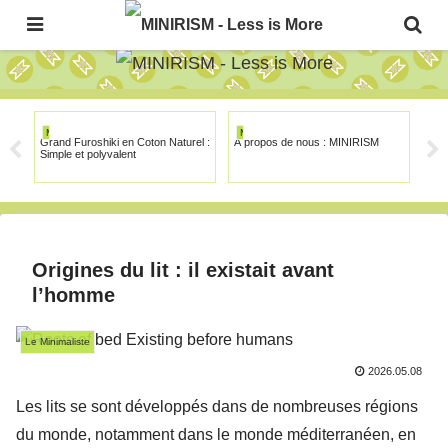
The Japanese Minimalism Art Movement!
MINIRISM
MINIRISM
MI
Grand Furoshiki en Coton Naturel :
À propos de nous : MINIRISM
Tuto
Simple et polyvalent
Origines du lit : il existait avant
l’homme
Le Minimaliste
2026.05.08
Les lits se sont développés dans de nombreuses régions
du monde, notamment dans le monde méditerranéen, en