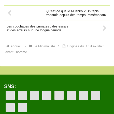
Qu’est-ce que le Mushiro ? Un tapis
transmis depuis des temps immémoriaux
Les couchages des primates : des essais
et des erreurs sur une longue période
Accueil
Le Minimaliste
Origines du lit : il existait
avant l’homme
SNS: