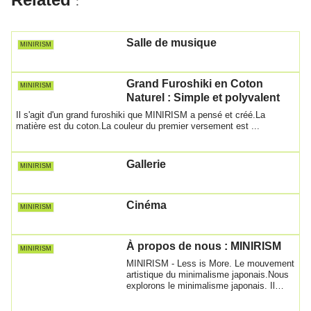
o
p
:
k
Salle de musique
MINIRISM
Grand Furoshiki en Coton
MINIRISM
Naturel : Simple et polyvalent
Il s'agit d'un grand furoshiki que MINIRISM a pensé et créé.La
matière est du coton.La couleur du premier versement est ...
Gallerie
MINIRISM
Cinéma
MINIRISM
À propos de nous : MINIRISM
MINIRISM
MINIRISM - Less is More. Le mouvement
artistique du minimalisme japonais.Nous
explorons le minimalisme japonais. Il
recè...