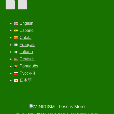
English
Español
Català
Français
Italiano
Deutsch
Português
Русский
日本語
©2015
MINIRISM Less is More
|
Tact Nexus Group