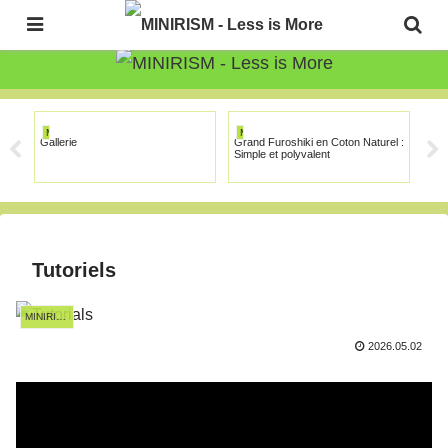
The Japanese Minimalism Art Movement!
MINIRISM
MINIRISM
MI
Gallerie
Grand Furoshiki en Coton Naturel :
À p
Simple et polyvalent
Tutoriels
MINIRISM
2026.05.02