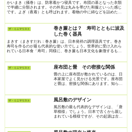
かいまき（掻巻）は、防寒着かつ寝具です。布団の基となった衣類
で半纏に分類されます。その外見は丸みを帯びた和服といった感じ
です。よぎ（夜着）とも呼ばれます。着物の中に綿などを詰めたも
ので、分厚いため保温力に優れ、とりわけ冷え込みが厳しい冬の
防...
巻き簾とは？ 寿司とともに波及
ザ・ミニマリスト
した巻く器具
まきす（まきすだれ：巻き簾）は、日本発祥の調理器具です。巻き
寿司を作るのが最も代表的な使い方でしょう。世界的に受け入れら
れている日本食「寿司」同様に、巻き簾も日本文化を象徴するもの
になっています。巻き簾の使い方海苔巻き寿司を作る場合：巻き
簾...
座布団と畳 その密接な関係
ザ・ミニマリスト
畳の上に座布団が敷かれているのは、日
本家屋でよく見かける光景です。座布団
と畳は、密接な関係にあります。知られ
ざる座布団と畳のつながり畳は柔軟性の
ある床材ですが、その上に座布団を敷く
と、さらに柔らかくなり座り心地が良く
風呂敷のデザイン
ザ・ミニマリスト
なります。畳も座布団も地...
風呂敷の最も代表的なデザインは、「唐
草模様」でしょう。日本で古くから親し
まれている模様ですが、その起源は古代
ギリシャにあると言われています。やが
てメソポタミアやエジプトでも用いら
れ、シルクロードを経て奈良時代ごろに