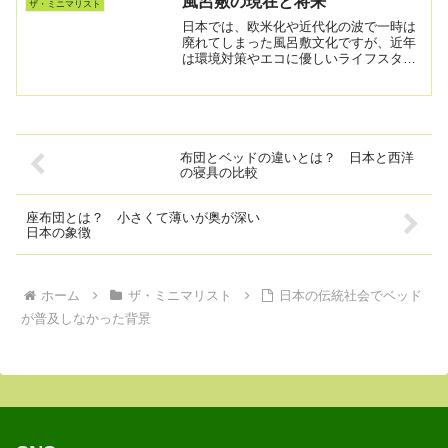
風呂敷の現在と将来
ザ・ミニマリスト
日本に伝わったと考えられて...
日本では、欧米化や近代化の波で一時は
廃れてしまった風呂敷文化ですが、近年
は環境対策やエコに優しいライフスタイ
ルが奨励されていることから、風呂敷が
再び注目されています。このエコフレン
ドリーの流れは、世界的なものであり、
日本の優れたエコグッズで...
布団とベッドの違いとは？ 日本と西洋
の寝具の比較
座布団とは？ 小さくて薄いが奥が深い
日本の象徴
ホーム
ザ・ミニマリスト
日本の伝統社会でベッド
が普及しなかった背景