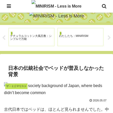
The Japanese Minimalism Art Movement!
MINIRISM
MINIRISM
MI
ナチュラルコットン大風呂敷：シ
わたしたち：MINIRISM
ミ
ンプルで万能
日本の伝統社会でベッドが普及しなかった
背景
ザ・ミニマリスト
2026.05.07
古代日本ではベッドは、ほとんど見られませんでした。中