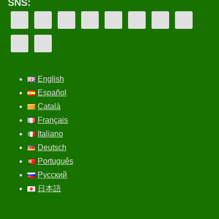
SNS:
English
Español
Català
Français
Italiano
Deutsch
Português
Русский
日本語