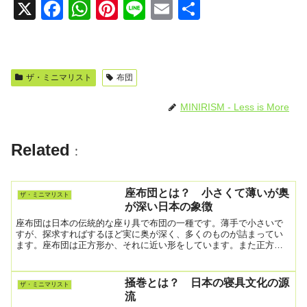
X
F
W
Pi
Li
E
共
a
h
nt
n
m
有
c
at
er
e
ail
e
s
e
ザ・ミニマリスト
布団
b
A
st
MINIRISM - Less is More
o
p
o
p
Related
:
k
座布団とは？ 小さくて薄いが奥
ザ・ミニマリスト
が深い日本の象徴
座布団は日本の伝統的な座り具で布団の一種です。薄手で小さいで
すが、探求すればするほど実に奥が深く、多くのものが詰まってい
ます。座布団は正方形か、それに近い形をしています。また正方形
以外にも、長方形や円形のものもあります。伝統的に素材は木綿
か...
掻巻とは？ 日本の寝具文化の源
ザ・ミニマリスト
流