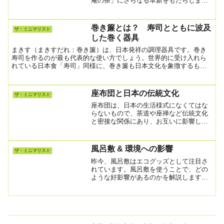
庵の茶」にさらなる革新をもたらしまし
た。千利休は当時としては非常に斬新な
手法で「侘び茶」の世界観を大成させま
した。古田織部は、その方法論を受け継
巻き簾とは？ 寿司とともに波及
ザ・ミニマリスト
いでさらに新しい試みを行...
した巻く器具
まきす（まきすだれ：巻き簾）は、日本発祥の調理器具です。巻き
寿司を作るのが最も代表的な使い方でしょう。世界的に受け入れら
れている日本食「寿司」同様に、巻き簾も日本文化を象徴するもの
になっています。巻き簾の使い方海苔巻き寿司を作る場合：巻き
簾...
座布団と日本の伝統文化
ザ・ミニマリスト
座布団は、日本の生活様式になくてはな
らないもので、茶道や座禅など伝統文化
と密接な関係にあり、お互いに影響しあ
っています。禅寺での座禅修行や行事で
座布団の上に座ることがあります。ま
た、僧侶は長時間にわたり読経や説法を
風呂敷 & 環境への影響
ザ・ミニマリスト
行う際に座布団に座ります。...
昨今、風呂敷はエコグッズとして注目さ
れています。風呂敷を使うことで、どの
ような好影響があるのかを解説します。
私たちがスーパーマーケット等の小売店
で買い物時に使うレジ袋は、ポリオレフ
ィン等の材質で作られており、環境への
悪影響が懸念されています...