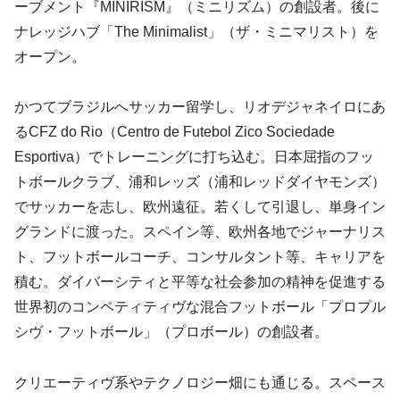
ーブメント『MINIRISM』（ミニリズム）の創設者。後に
ナレッジハブ「The Minimalist」（ザ・ミニマリスト）を
オープン。
かつてブラジルへサッカー留学し、リオデジャネイロにあ
るCFZ do Rio（Centro de Futebol Zico Sociedade
Esportiva）でトレーニングに打ち込む。日本屈指のフッ
トボールクラブ、浦和レッズ（浦和レッドダイヤモンズ）
でサッカーを志し、欧州遠征。若くして引退し、単身イン
グランドに渡った。スペイン等、欧州各地でジャーナリス
ト、フットボールコーチ、コンサルタント等、キャリアを
積む。ダイバーシティと平等な社会参加の精神を促進する
世界初のコンペティティヴな混合フットボール「プロプル
シヴ・フットボール」（プロボール）の創設者。
クリエーティヴ系やテクノロジー畑にも通じる。スペース