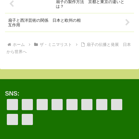
扇子の製作方法 京都と東京の違いと
は？
扇子と西洋芸術の関係 日本と欧州の相
互作用
ホーム
ザ・ミニマリスト
扇子の伝播と発展 日本
から世界へ
SNS: