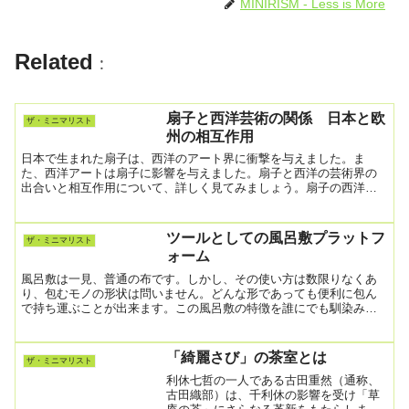
MINIRISM - Less is More
o
p
o
p
Related
:
k
扇子と西洋芸術の関係 日本と欧
ザ・ミニマリスト
州の相互作用
日本で生まれた扇子は、西洋のアート界に衝撃を与えました。ま
た、西洋アートは扇子に影響を与えました。扇子と西洋の芸術界の
出合いと相互作用について、詳しく見てみましょう。扇子の西洋へ
の伝来扇子が西洋に伝わったのは、16世紀後半のことです。日本
か...
ツールとしての風呂敷プラットフ
ザ・ミニマリスト
ォーム
風呂敷は一見、普通の布です。しかし、その使い方は数限りなくあ
り、包むモノの形状は問いません。どんな形であっても便利に包ん
で持ち運ぶことが出来ます。この風呂敷の特徴を誰にでも馴染みの
あるタブレットやスマホのプラットフォームとの比較という、新
た...
「綺麗さび」の茶室とは
ザ・ミニマリスト
利休七哲の一人である古田重然（通称、
古田織部）は、千利休の影響を受け「草