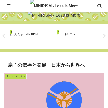
The Japanese Minimalism Art Movement!
MINIRISM
MINIRISM
MI
わたしたち：MINIRISM
チュートリアル
ナ
ン
扇子の伝播と発展 日本から世界へ
ザ・ミニマリスト