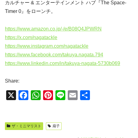
カルチャー & エンターテインメント ハブ『The Space-
Timer 0』をローンチ。
https://www.amazon.co.jp/-/e/B08Q4JPWRN
https://x.com/nagatackle
https://www.instagram.com/nagatackle
https://www.facebook.com/takuya.nagata.794
https://www.linkedin.com/in/takuya-nagata-5730b069
Share:
X
F
W
Pi
Li
E
共
a
h
nt
n
m
有
c
at
er
e
ail
e
s
e
ザ・ミニマリスト
扇子
b
A
st