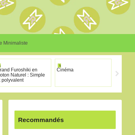
e Minimaliste
MINIRISM
MINIRISM
MINIRISM
rand Furoshiki en
Cinéma
Tutoriel
oton Naturel : Simple
t polyvalent
Recommandés