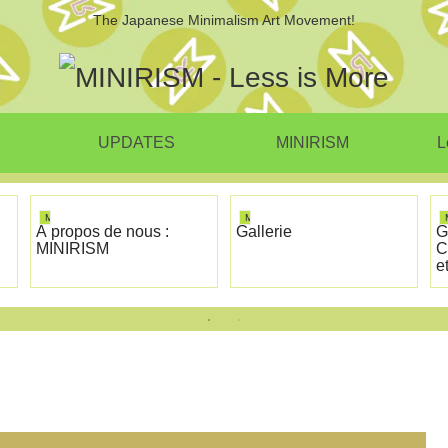
The Japanese Minimalism Art Movement!
UPDATES
MINIRISM
L
MINIRISM
MINIRISM
À propos de nous :
Gallerie
G
MINIRISM
C
e