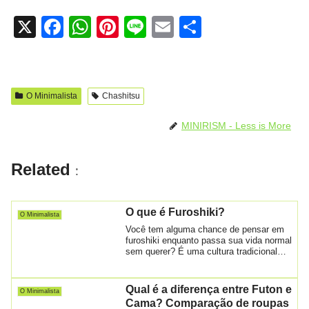
X
F
W
Pi
Li
E
S
a
h
nt
n
m
h
c
at
er
e
ail
ar
e
s
e
e
O Minimalista
Chashitsu
b
A
st
MINIRISM - Less is More
o
p
o
p
Related
:
k
O que é Furoshiki?
O Minimalista
Você tem alguma chance de pensar em
furoshiki enquanto passa sua vida normal
sem querer? É uma cultura tradicional
japon...
Qual é a diferença entre Futon e
O Minimalista
Cama? Comparação de roupas