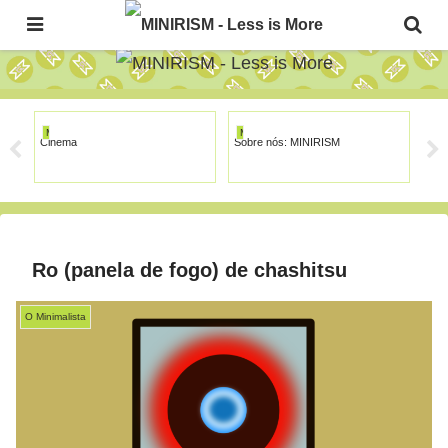
The Japanese Minimalism Art Movement!
MINIRISM
MINIRISM
MI
Cinema
Sobre nós: MINIRISM
Sal
Ro (panela de fogo) de chashitsu
O Minimalista