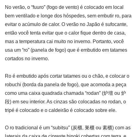
No verão, o “fuuro” (fogo de vento) é colocado em local
bem ventilado e longe dos hóspedes, sem embutir ro, para
evitar o acúmulo de calor. O verão no Japão é sufocante,
então você tenta evitar que o calor fique dentro de casa,
mas a temperatura cai muito no inverno. Portanto, você
usa um “ro” (panela de fogo) que é embutido em tatames
cortados no inverno.
Ro é embutido após cortar tatames ou o chão, e colocar o
robuchi (borda da panela de fogo), que acomoda a peça
como uma caixa quadrada chamada “rodan” (炉壇 ou 炉
段) em seu interior. As cinzas são colocadas no rodan, o
tripé é colocado e o caldeirão é colocado sobre ele.
O ro tradicional é um “subitsu” (炭櫃, 巣櫃 ou 素櫃) com as
laterais da caixa de cipreste hinoki cobertas com terra, e