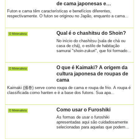
de cama japonesas e
ocidentais
Futon e cama têm características e benefícios diferentes,
respectivamente. O futon se originou no Japão, enquanto a cama...
Qual é o chashitsu do Shoin?
O Minimalista
No início do chashitsu (sala de chá ou
casa de chá), o estilo de habitação
samurai "shoin-zukuri", que foi formado
pelo ...
O que é Kaimaki? A origem da
O Minimalista
cultura japonesa de roupas de
cama
Kaimaki (掻巻) serve como roupa de cama e roupa de frio. A roupa é
classificada como hanten e é a base dos futons. Sua apa...
Como usar o Furoshiki
O Minimalista
As formas de usar o furoshiki
apresentadas aqui são cuidadosamente
selecionadas para aquelas que podem
ser feitas de man...