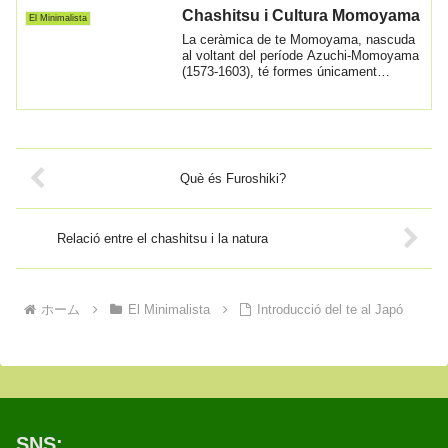
Chashitsu i Cultura Momoyama
El Minimalista
La ceràmica de te Momoyama, nascuda
al voltant del període Azuchi-Momoyama
(1573-1603), té formes únicament
distorsionad...
Què és Furoshiki?
Relació entre el chashitsu i la natura
ホーム
El Minimalista
Introducció del te al Japó
SNS: