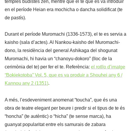
temples budistes zen, mentre que el te que es va introduir
en el període Heian era mochicha o dancha solidificat (te
de pastís).
Durant el període Muromachi (1336-1573), el te es servia a
kaisho (sala d’actes). Al Nankou-kaisho del Muromachi-
dono, la residència del general Ashikaga del shogunat
Muromachi, hi havia un “chanoyu-dokoro” (lloc de la
cerimònia del te) per fer el te. Referència:
el rotllo d’imatge
“Bokiekotoba” Vol. 5, que es va produir a Shouhei any 6 /
Kannou any 2 (1351)
.
A més, l’esdeveniment anomenat “toucha”, que és una
obra de teatre elegant per beure i predir si el tipus de te és
“honcha” (te autèntic) o “hicha” (te sense marca), ha
guanyat popularitat entre els samurais de zabara