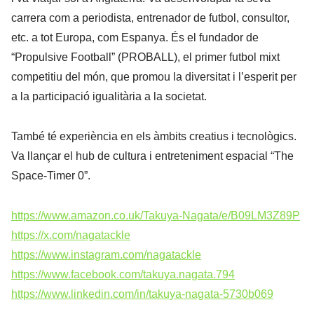
carrera com a periodista, entrenador de futbol, ​​consultor,
etc. a tot Europa, com Espanya. És el fundador de
“Propulsive Football” (PROBALL), el primer futbol mixt
competitiu del món, que promou la diversitat i l’esperit per
a la participació igualitària a la societat.
També té experiència en els àmbits creatius i tecnològics.
Va llançar el hub de cultura i entreteniment espacial “The
Space-Timer 0”.
https://www.amazon.co.uk/Takuya-Nagata/e/B09LM3Z89P
https://x.com/nagatackle
https://www.instagram.com/nagatackle
https://www.facebook.com/takuya.nagata.794
https://www.linkedin.com/in/takuya-nagata-5730b069