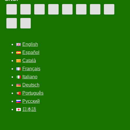
English
Español
Català
Français
Italiano
Deutsch
Português
Русский
日本語