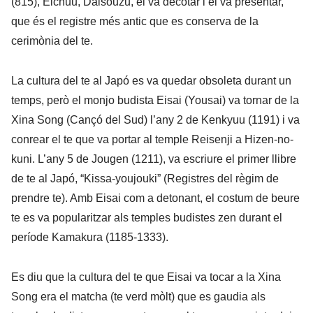
(815), Eichuu, Daisouzu, el va decotar i el va presentar,
que és el registre més antic que es conserva de la
cerimònia del te.
La cultura del te al Japó es va quedar obsoleta durant un
temps, però el monjo budista Eisai (Yousai) va tornar de la
Xina Song (Cançó del Sud) l’any 2 de Kenkyuu (1191) i va
conrear el te que va portar al temple Reisenji a Hizen-no-
kuni. L’any 5 de Jougen (1211), va escriure el primer llibre
de te al Japó, “Kissa-youjouki” (Registres del règim de
prendre te). Amb Eisai com a detonant, el costum de beure
te es va popularitzar als temples budistes zen durant el
període Kamakura (1185-1333).
Es diu que la cultura del te que Eisai va tocar a la Xina
Song era el matcha (te verd mòlt) que es gaudia als