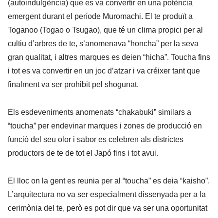
(autoindulgència) que es va convertir en una potència
emergent durant el període Muromachi. El te produït a
Toganoo (Togao o Tsugao), que té un clima propici per al
cultiu d’arbres de te, s’anomenava “honcha” per la seva
gran qualitat, i altres marques es deien “hicha”. Toucha fins
i tot es va convertir en un joc d’atzar i va créixer tant que
finalment va ser prohibit pel shogunat.
Els esdeveniments anomenats “chakabuki” similars a
“toucha” per endevinar marques i zones de producció en
funció del seu olor i sabor es celebren als districtes
productors de te de tot el Japó fins i tot avui.
El lloc on la gent es reunia per al “toucha” es deia “kaisho”.
L’arquitectura no va ser especialment dissenyada per a la
cerimònia del te, però es pot dir que va ser una oportunitat