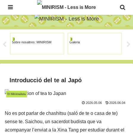
The Japanese Minimalism Art Movement!
MINIRISM
MINIRISM
MI
Sobre nosaltres: MINIRISM
Galeria
Furo
Senz
Introducció del te al Japó
El Minimalista
2026.05.06
2026.06.04
No es pot parlar de chashitsu (saló de te o casa de te)
sense te. Saichou, un sacerdot budista que va
acompanyar l’enviat a la Xina Tang per estudiar durant el