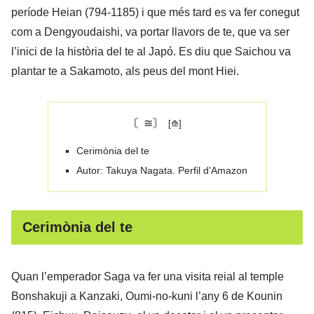
període Heian (794-1185) i que més tard es va fer conegut
com a Dengyoudaishi, va portar llavors de te, que va ser
l’inici de la història del te al Japó. Es diu que Saichou va
plantar te a Sakamoto, als peus del mont Hiei.
〘≅〙
Cerimònia del te
Autor: Takuya Nagata. Perfil d’Amazon
Cerimònia del te
Quan l’emperador Saga va fer una visita reial al temple
Bonshakuji a Kanzaki, Oumi-no-kuni l’any 6 de Kounin