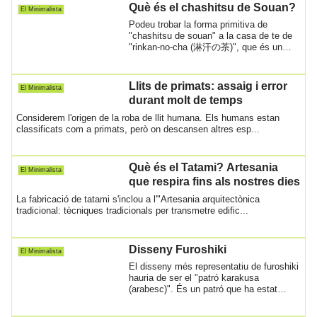
Què és el chashitsu de Souan?
El Minimalista
Podeu trobar la forma primitiva de
"chashitsu de souan" a la casa de te de
"rinkan-no-cha (淋汗の茶)", que és un
costum de p...
Llits de primats: assaig i error
El Minimalista
durant molt de temps
Considerem l'origen de la roba de llit humana. Els humans estan
classificats com a primats, però on descansen altres esp...
Què és el Tatami? Artesania
El Minimalista
que respira fins als nostres dies
La fabricació de tatami s'inclou a l'"Artesania arquitectònica
tradicional: tècniques tradicionals per transmetre edific...
Disseny Furoshiki
El Minimalista
El disseny més representatiu de furoshiki
hauria de ser el "patró karakusa
(arabesc)". És un patró que ha estat
popular ...