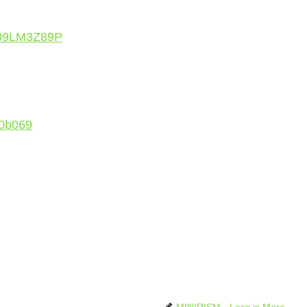
B09LM3Z89P
30b069
MINIRISM - Less is More