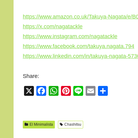
https://www.amazon.co.uk/Takuya-Nagata/e/
https://x.com/nagatackle
https://www.instagram.com/nagatackle
https://www.facebook.com/takuya.nagata.794
https://www.linkedin.com/in/takuya-nagata-57
Share:
X
F
W
Pi
Li
E
C
a
h
nt
n
m
o
c
at
er
e
ail
m
e
s
e
p
El Minimalista
Chashitsu
b
A
st
ar