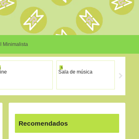
l Minimalista
MINIRISM
MINIRISM
MINIRISM
ine
Sala de música
Galería
Recomendados