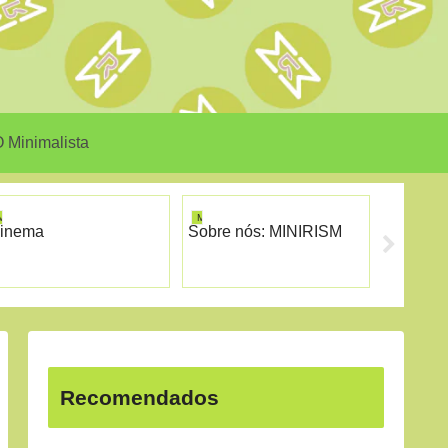
 Minimalista
MINIRISM
MINIRISM
MINIRISM
inema
Sobre nós: MINIRISM
Galeria
Recomendados