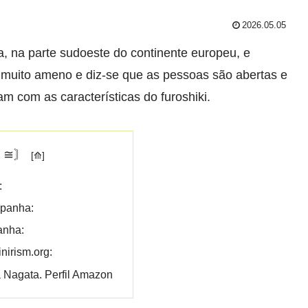
2026.05.05
a, na parte sudoeste do continente europeu, e
é muito ameno e diz-se que as pessoas são abertas e
 com as características do furoshiki.
〘≅〙
:
spanha:
anha:
nirism.org:
a Nagata. Perfil Amazon