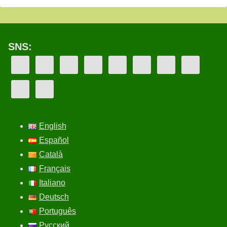
SNS:
English
Español
Català
Français
Italiano
Deutsch
Português
Русский