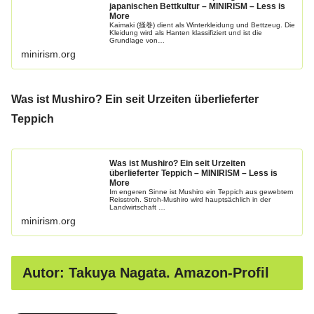
japanischen Bettkultur – MINIRISM – Less is
More
Kaimaki (掻巻) dient als Winterkleidung und Bettzeug. Die
Kleidung wird als Hanten klassifiziert und ist die
Grundlage von…
minirism.org
Was ist Mushiro? Ein seit Urzeiten überlieferter
Teppich
Was ist Mushiro? Ein seit Urzeiten
überlieferter Teppich – MINIRISM – Less is
More
Im engeren Sinne ist Mushiro ein Teppich aus gewebtem
Reisstroh. Stroh-Mushiro wird hauptsächlich in der
Landwirtschaft …
minirism.org
Autor: Takuya Nagata. Amazon-Profil