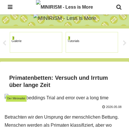
The Japanese Minimalism Art Movement!
MINIRISM
MINIRISM
MI
Galerie
Tutorials
Ges
Primatenbetten: Versuch und Irrtum
über lange Zeit
Der Minimalist
2026.05.08
Betrachten wir den Ursprung der menschlichen Bettung.
Menschen werden als Primaten klassifiziert, aber wo