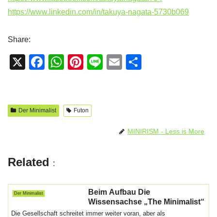
https://www.linkedin.com/in/takuya-nagata-5730b069
Share:
X
F
W
Pi
Li
E
T
a
h
nt
n
m
eil
c
at
er
e
ail
e
e
s
e
n
Der Minimalist
Futon
b
A
st
MINIRISM - Less is More
o
p
o
p
Related
:
k
Beim Aufbau Die
Der Minimalist
Wissensachse „The Minimalist“
Die Gesellschaft schreitet immer weiter voran, aber als