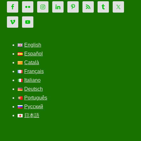
English
Español
Català
Français
Italiano
Deutsch
Português
Русский
日本語