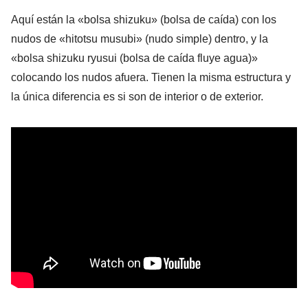
Aquí están la «bolsa shizuku» (bolsa de caída) con los
nudos de «hitotsu musubi» (nudo simple) dentro, y la
«bolsa shizuku ryusui (bolsa de caída fluye agua)»
colocando los nudos afuera. Tienen la misma estructura y
la única diferencia es si son de interior o de exterior.