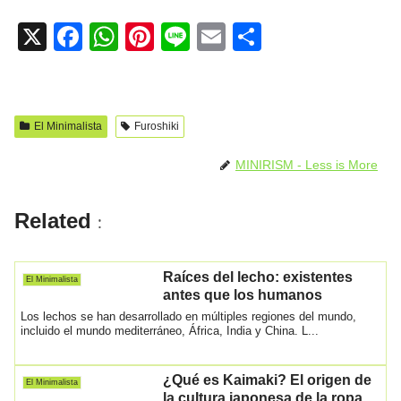
X
F
W
Pi
Li
E
C
a
h
nt
n
m
o
c
at
er
e
ail
m
e
s
e
p
El Minimalista
Furoshiki
b
A
st
ar
MINIRISM - Less is More
o
p
tir
o
p
Related
:
k
Raíces del lecho: existentes
El Minimalista
antes que los humanos
Los lechos se han desarrollado en múltiples regiones del mundo,
incluido el mundo mediterráneo, África, India y China. L...
¿Qué es Kaimaki? El origen de
El Minimalista
la cultura japonesa de la ropa