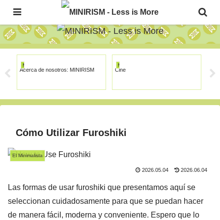
The Japanese Minimalism Art Movement!
MINIRISM
MINIRISM
MI
Acerca de nosotros: MINIRISM
Cine
Sal
Cómo Utilizar Furoshiki
El Minimalista
2026.05.04
2026.06.04
Las formas de usar furoshiki que presentamos aquí se
seleccionan cuidadosamente para que se puedan hacer
de manera fácil, moderna y conveniente. Espero que lo