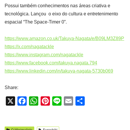
Possui também conhecimentos nas áreas criativa e
tecnológica. Lançou o eixo do cultura e entretenimento
espacial “The Space-Timer 0”.
https://www.amazon.co.uk/Takuya-Nagata/e/B09LM3Z89P
https://x.com/nagatackle
https://www.instagram.com/nagatackle
https://www.facebook.com/takuya.nagata.794
https://www.linkedin.com/in/takuya-nagata-5730b069
Share:
X
F
W
Pi
Li
E
S
a
h
nt
n
m
h
c
at
er
e
ail
ar
e
s
e
e
O Minimalista
Furoshiki