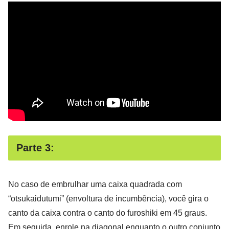
Parte 3:
No caso de embrulhar uma caixa quadrada com
“otsukaidutumi” (envoltura de incumbência), você gira o
canto da caixa contra o canto do furoshiki em 45 graus.
Em seguida, enrole na diagonal enquanto o outro conjunto