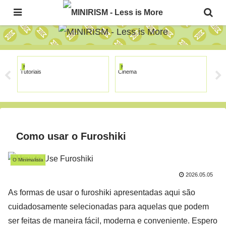
The Japanese Minimalism Art Movement!
MINIRISM
MINIRISM
MI
Tutoriais
Cinema
Sob
Como usar o Furoshiki
O Minimalista
2026.05.05
As formas de usar o furoshiki apresentadas aqui são
cuidadosamente selecionadas para aquelas que podem
ser feitas de maneira fácil, moderna e conveniente. Espero