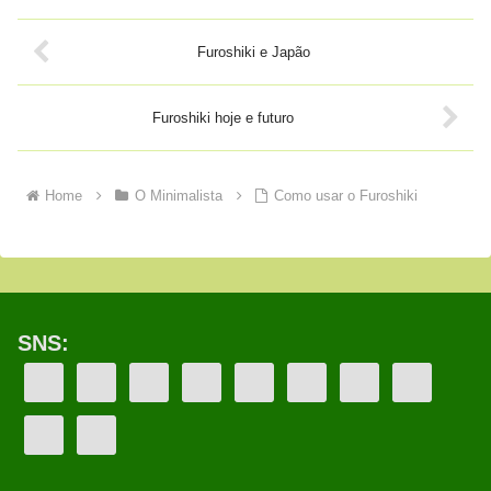
Furoshiki e Japão
Furoshiki hoje e futuro
Home
O Minimalista
Como usar o Furoshiki
SNS: