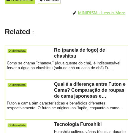
b
A
st
MINIRISM - Less is More
o
p
o
p
Related
:
k
Ro (panela de fogo) de
O Minimalista
chashitsu
Como se chama "chanoyu" (água quente do chá), é indispensável
ferver a água no chashitsu (sala de chá ou casa de chá).Fu...
Qual é a diferença entre Futon e
O Minimalista
Cama? Comparação de roupas
de cama japonesas e
ocidentais
Futon e cama têm características e benefícios diferentes,
respectivamente. O futon se originou no Japão, enquanto a cama...
Tecnologia Furoshiki
O Minimalista
Furoshiki cultivou várias técnicas durante