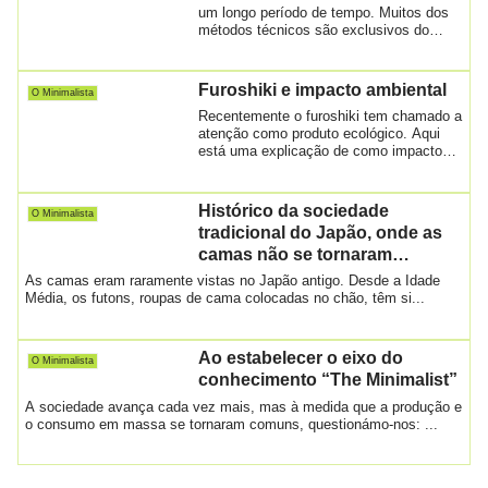
um longo período de tempo. Muitos dos
métodos técnicos são exclusivos do
Japã...
Furoshiki e impacto ambiental
O Minimalista
Recentemente o furoshiki tem chamado a
atenção como produto ecológico. Aqui
está uma explicação de como impactos
favoráv...
Histórico da sociedade
O Minimalista
tradicional do Japão, onde as
camas não se tornaram
comuns
As camas eram raramente vistas no Japão antigo. Desde a Idade
Média, os futons, roupas de cama colocadas no chão, têm si...
Ao estabelecer o eixo do
O Minimalista
conhecimento “The Minimalist”
A sociedade avança cada vez mais, mas à medida que a produção e
o consumo em massa se tornaram comuns, questionámo-nos: ...