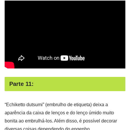
Parte 11:
“Echiketto dutsumi” (embrulho de etiqueta) deixa a
aparência da caixa de lenços e do lenço úmido muito
bonita ao embrulhá-los. Além disso, é possível decorar
diversas coisas dependendo do engenho.