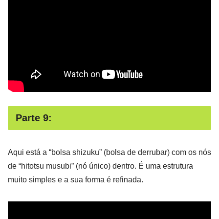
Parte 9:
Aqui está a “bolsa shizuku” (bolsa de derrubar) com os nós
de “hitotsu musubi” (nó único) dentro. É uma estrutura
muito simples e a sua forma é refinada.