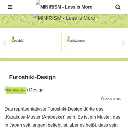
The Japanese Minimalism Art Movement!
MINIRISM
MINIRISM
MI
er
Geschäft
Musikzimmer
Gale
g
Furoshiki-Design
Der Minimalist
2026.05.05
Das repräsentativste Furoshiki-Design dürfte das
„Karakusa-Muster (Arabeske)“ sein. Es ist ein Muster, das
in Japan seit langem beliebt ist, aber es heißt, dass sein