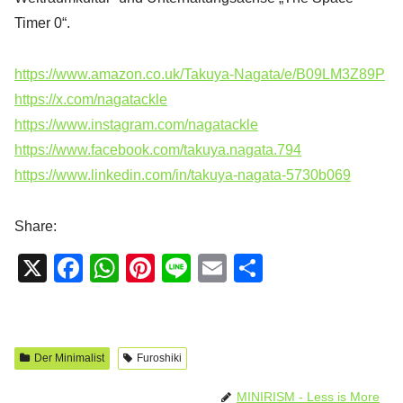
Timer 0“.
https://www.amazon.co.uk/Takuya-Nagata/e/B09LM3Z89P
https://x.com/nagatackle
https://www.instagram.com/nagatackle
https://www.facebook.com/takuya.nagata.794
https://www.linkedin.com/in/takuya-nagata-5730b069
Share:
X
F
W
Pi
Li
E
T
a
h
nt
n
m
eil
c
at
er
e
ail
e
e
s
e
n
Der Minimalist
Furoshiki
b
A
st
MINIRISM - Less is More