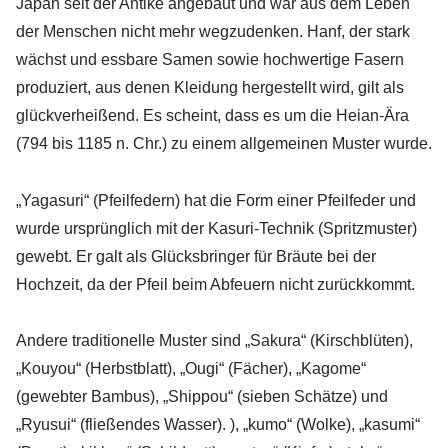
Japan seit der Antike angebaut und war aus dem Leben
der Menschen nicht mehr wegzudenken. Hanf, der stark
wächst und essbare Samen sowie hochwertige Fasern
produziert, aus denen Kleidung hergestellt wird, gilt als
glückverheißend. Es scheint, dass es um die Heian-Ära
(794 bis 1185 n. Chr.) zu einem allgemeinen Muster wurde.
„Yagasuri“ (Pfeilfedern) hat die Form einer Pfeilfeder und
wurde ursprünglich mit der Kasuri-Technik (Spritzmuster)
gewebt. Er galt als Glücksbringer für Bräute bei der
Hochzeit, da der Pfeil beim Abfeuern nicht zurückkommt.
Andere traditionelle Muster sind „Sakura“ (Kirschblüten),
„Kouyou“ (Herbstblatt), „Ougi“ (Fächer), „Kagome“
(gewebter Bambus), „Shippou“ (sieben Schätze) und
„Ryusui“ (fließendes Wasser). ), „kumo“ (Wolke), „kasumi“