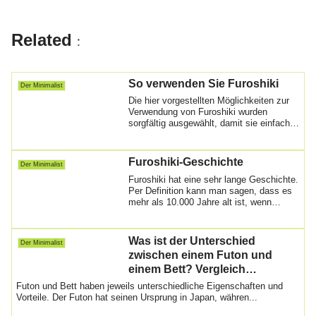
o
p
o
p
Related
:
k
So verwenden Sie Furoshiki
Der Minimalist
Die hier vorgestellten Möglichkeiten zur
Verwendung von Furoshiki wurden
sorgfältig ausgewählt, damit sie einfach,
modis...
Furoshiki-Geschichte
Der Minimalist
Furoshiki hat eine sehr lange Geschichte.
Per Definition kann man sagen, dass es
mehr als 10.000 Jahre alt ist, wenn
man...
Was ist der Unterschied
Der Minimalist
zwischen einem Futon und
einem Bett? Vergleich
japanischer und westlicher
Futon und Bett haben jeweils unterschiedliche Eigenschaften und
Bettwaren
Vorteile. Der Futon hat seinen Ursprung in Japan, währen...