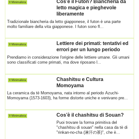
Cos’è il Futon? Biancheria da
Il Minimalista
letto magica e pieghevole
liberamente
Tradizionale biancheria da letto giapponese, il futon è una parte
molto familiare della vita giapponese. I futon sono fl...
Lettiere dei primati: tentativi ed
Il Minimalista
errori per un lungo periodo
Prendiamo in considerazione l'origine delle lettiere umane. Gli umani
sono classificati come primati, ma dove riposano l...
Chashitsu e Cultura
Il Minimalista
Momoyama
La ceramica da tè Momoyama, nata intorno al periodo Azuchi-
Momoyama (1573-1603), ha forme distorte uniche e venivano pre...
Cos’è il chashitsu di Souan?
Il Minimalista
Puoi trovare la forma primitiva del
"chashitsu di souan" nella casa da tè di
"rinkan-no-cha (淋汗の茶)", che è
l'usanza di f...