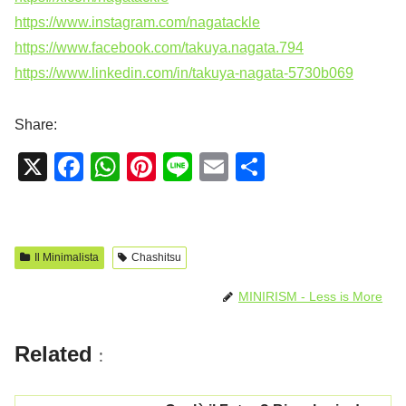
https://www.instagram.com/nagatackle
https://www.facebook.com/takuya.nagata.794
https://www.linkedin.com/in/takuya-nagata-5730b069
Share:
X
F
W
Pi
Li
E
C
a
h
nt
n
m
o
c
at
er
e
ail
n
e
s
e
di
Il Minimalista
Chashitsu
b
A
st
vi
MINIRISM - Less is More
o
p
di
o
p
Related
:
k