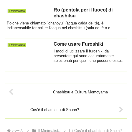
Ro (pentola per il fuoco) di
Il Minimalista
chashitsu
Poiché viene chiamato "chanoyu" (acqua calda del tè), è
indispensabile far bollire l'acqua nel chashitsu (sala da tè o c...
Come usare Furoshiki
Il Minimalista
I modi di utilizzare il furoshiki da
presentare qui sono accuratamente
selezionati per quelli che possono essere
fatti f...
Chashitsu e Cultura Momoyama
Cos’è il chashitsu di Souan?
ホーム
Il Minimalista
Cos’è il chashitsu di Shoin?