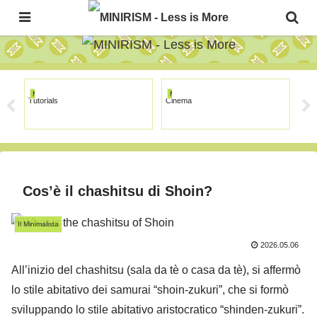
The Japanese Minimalism Art Movement!
MINIRISM
MINIRISM
MI
Tutorials
Cinema
Fur
Natu
Cos’è il chashitsu di Shoin?
Il Minimalista
2026.05.06
All’inizio del chashitsu (sala da tè o casa da tè), si affermò
lo stile abitativo dei samurai “shoin-zukuri”, che si formò
sviluppando lo stile abitativo aristocratico “shinden-zukuri”.