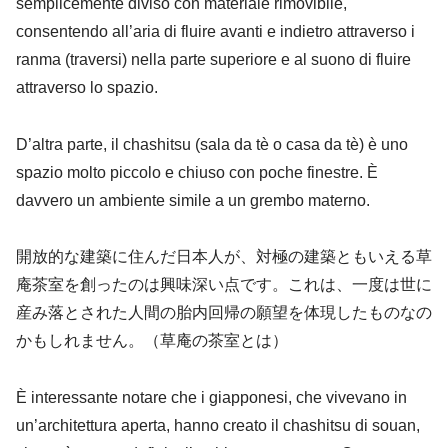
semplicemente diviso con materiale rimovibile,
consentendo all’aria di fluire avanti e indietro attraverso i
ranma (traversi) nella parte superiore e al suono di fluire
attraverso lo spazio.
D’altra parte, il chashitsu (sala da tè o casa da tè) è uno
spazio molto piccolo e chiuso con poche finestre. È
davvero un ambiente simile a un grembo materno.
開放的な建築に住んだ日本人が、対極の建築ともいえる草
庵茶室を創ったのは興味深い点です。これは、一度は世に
産み落とされた人間の胎内回帰の願望を体現したものなの
かもしれません。（草庵の茶室とは）
È interessante notare che i giapponesi, che vivevano in
un’architettura aperta, hanno creato il chashitsu di souan,