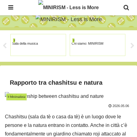
The Japanese Minimalism Art Movement!
MINIRISM
MINIRISM
MI
Sala della musica
Chi siamo: MINIRISM
Cin
Rapporto tra chashitsu e natura
Il Minimalista
2026.05.06
Chashitsu (sala da tè o casa da tè) è un luogo dove le
persone e la natura entrano in contatto. Anche in città c’è
fondamentalmente un giardino chiamato roji attaccato al