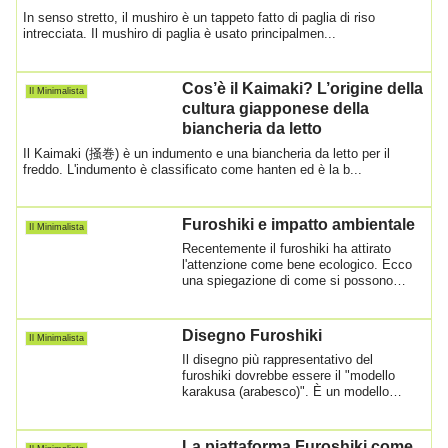
In senso stretto, il mushiro è un tappeto fatto di paglia di riso
intrecciata. Il mushiro di paglia è usato principalmen...
Cos’è il Kaimaki? L’origine della
Il Minimalista
cultura giapponese della
biancheria da letto
Il Kaimaki (掻巻) è un indumento e una biancheria da letto per il
freddo. L'indumento è classificato come hanten ed è la b...
Furoshiki e impatto ambientale
Il Minimalista
Recentemente il furoshiki ha attirato
l'attenzione come bene ecologico. Ecco
una spiegazione di come si possono
ottenere...
Disegno Furoshiki
Il Minimalista
Il disegno più rappresentativo del
furoshiki dovrebbe essere il "modello
karakusa (arabesco)". È un modello
popolare in ...
La piattaforma Furoshiki come