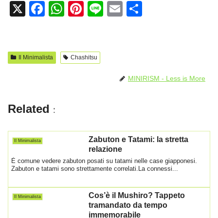
X
F
W
Pi
Li
E
C
a
h
nt
n
m
o
c
at
er
e
ail
n
e
s
e
di
Il Minimalista
Chashitsu
b
A
st
vi
MINIRISM - Less is More
o
p
di
o
p
Related
:
k
Zabuton e Tatami: la stretta
Il Minimalista
relazione
È comune vedere zabuton posati su tatami nelle case giapponesi.
Zabuton e tatami sono strettamente correlati.La connessi...
Cos’è il Mushiro? Tappeto
Il Minimalista
tramandato da tempo
immemorabile