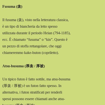
Fusuma (衾)
Il fusuma (衾), visto nella letteratura classica,
è un tipo di biancheria da letto spesso
utilizzata durante il periodo Heian (794-1185),
ecc. È chiamato “fusuma” o “kin”. Questo è
un pezzo di stoffa rettangolare, che oggi
chiameremmo kake-buton (copriletto).
Atsu-busuma (厚衾 / 厚被)
Un tipico futon è fatto sottile, ma atsu-busuma
(厚衾 / 厚被) è un futon fatto spesso. In
alternativa, i futon stratificati per renderli
spessi possono essere chiamati anche atsu-