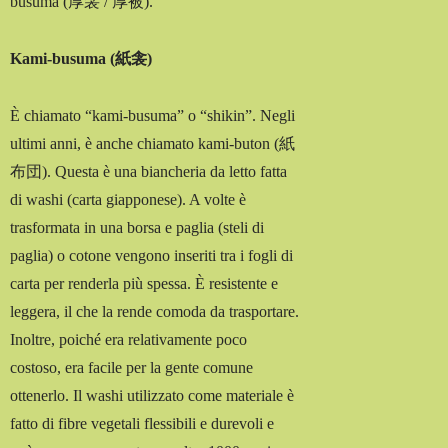
busuma (厚衾 / 厚被).
Kami-busuma (紙衾)
È chiamato “kami-busuma” o “shikin”. Negli
ultimi anni, è anche chiamato kami-buton (紙
布団). Questa è una biancheria da letto fatta
di washi (carta giapponese). A volte è
trasformata in una borsa e paglia (steli di
paglia) o cotone vengono inseriti tra i fogli di
carta per renderla più spessa. È resistente e
leggera, il che la rende comoda da trasportare.
Inoltre, poiché era relativamente poco
costoso, era facile per la gente comune
ottenerlo. Il washi utilizzato come materiale è
fatto di fibre vegetali flessibili e durevoli e