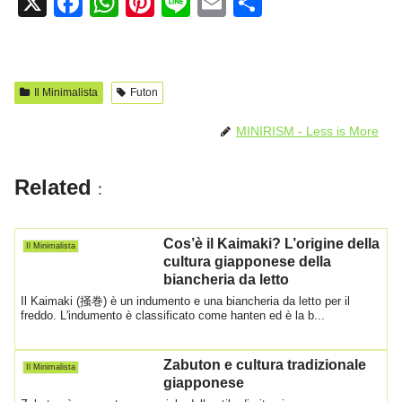
X
F
W
Pi
Li
E
C
a
h
nt
n
m
o
c
at
er
e
ail
n
e
s
e
di
Il Minimalista
Futon
b
A
st
vi
MINIRISM - Less is More
o
p
di
o
p
Related
:
k
Cos’è il Kaimaki? L’origine della
Il Minimalista
cultura giapponese della
biancheria da letto
Il Kaimaki (掻巻) è un indumento e una biancheria da letto per il
freddo. L'indumento è classificato come hanten ed è la b...
Zabuton e cultura tradizionale
Il Minimalista
giapponese