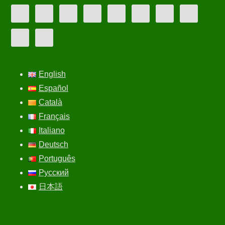
English
Español
Català
Français
Italiano
Deutsch
Português
Русский
日本語