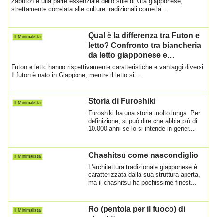
Zabuton è una parte essenziale dello stile di vita giapponese,
strettamente correlata alle culture tradizionali come la ...
Qual è la differenza tra Futon e
Il Minimalista
letto? Confronto tra biancheria
da letto giapponese e
occidentale
Futon e letto hanno rispettivamente caratteristiche e vantaggi diversi.
Il futon è nato in Giappone, mentre il letto si ...
Storia di Furoshiki
Il Minimalista
Furoshiki ha una storia molto lunga. Per
definizione, si può dire che abbia più di
10.000 anni se lo si intende in gener...
Chashitsu come nascondiglio
Il Minimalista
L'architettura tradizionale giapponese è
caratterizzata dalla sua struttura aperta,
ma il chashitsu ha pochissime finest...
Ro (pentola per il fuoco) di
Il Minimalista