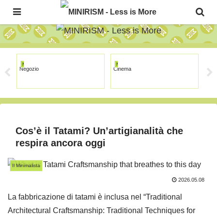
The Japanese Minimalism Art Movement!
MINIRISM
MINIRISM
MI
Negozio
Cinema
Gall
Cos’è il Tatami? Un’artigianalità che
respira ancora oggi
Il Minimalista
2026.05.08
La fabbricazione di tatami è inclusa nel “Traditional
Architectural Craftsmanship: Traditional Techniques for