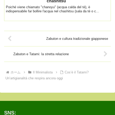
chashitsu
Poiché viene chiamato "chanoyu" (acqua calda del tè), è
indispensabile far bollire l'acqua nel chashitsu (sala da tè o c...
Zabuton e cultura tradizionale giapponese
Zabuton e Tatami: la stretta relazione
ホーム
Il Minimalista
Cos’è il Tatami?
Un’artigianalità che respira ancora oggi
SNS: