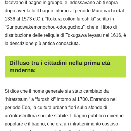
facevano il bagno in gruppo, e indossavano abiti sopra
dopo aver fatto il bagno intorno al periodo Muromachi (dal
1336 al 1573 d.C.). “Kokura cotton furoshiki” scritto in
“Sunpuowakemonochou-odouguchou”, che è il libro di
distribuzione delle reliquie di Tokugawa Ieyasu nel 1616, è
la descrizione più antica conosciuta.
Diffuso tra i cittadini nella prima età
moderna:
Si dice che il nome generale sia stato cambiato da
“hiratstsumi” a “furoshiki” intorno al 1700. Entrando nel
periodo Edo, la cultura urbana fiorì sullo sfondo di
un’infrastruttura sociale stabile. Il bagno pubblico divenne
popolare e il bagno, che era un intrattenimento costoso