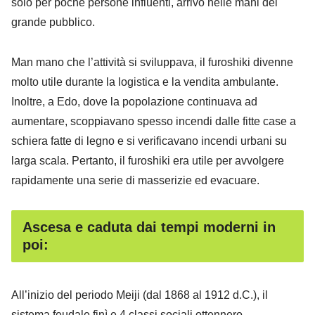
solo per poche persone influenti, arrivò nelle mani del
grande pubblico.
Man mano che l’attività si sviluppava, il furoshiki divenne
molto utile durante la logistica e la vendita ambulante.
Inoltre, a Edo, dove la popolazione continuava ad
aumentare, scoppiavano spesso incendi dalle fitte case a
schiera fatte di legno e si verificavano incendi urbani su
larga scala. Pertanto, il furoshiki era utile per avvolgere
rapidamente una serie di masserizie ed evacuare.
Ascesa e caduta dai tempi moderni in
poi:
All’inizio del periodo Meiji (dal 1868 al 1912 d.C.), il
sistema feudale finì e 4 classi sociali ottennero