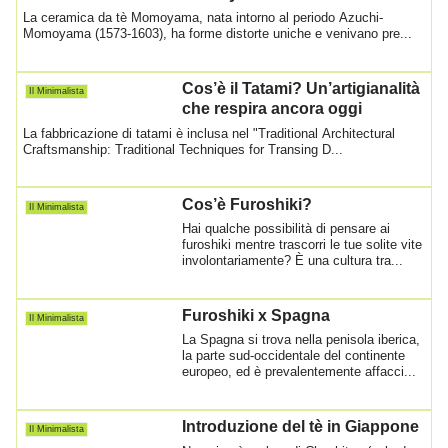
La ceramica da tè Momoyama, nata intorno al periodo Azuchi-
Momoyama (1573-1603), ha forme distorte uniche e venivano pre...
Cos’è il Tatami? Un’artigianalità
Il Minimalista
che respira ancora oggi
La fabbricazione di tatami è inclusa nel "Traditional Architectural
Craftsmanship: Traditional Techniques for Transing D...
Cos’è Furoshiki?
Il Minimalista
Hai qualche possibilità di pensare ai
furoshiki mentre trascorri le tue solite vite
involontariamente? È una cultura tra...
Furoshiki x Spagna
Il Minimalista
La Spagna si trova nella penisola iberica,
la parte sud-occidentale del continente
europeo, ed è prevalentemente affacci...
Introduzione del tè in Giappone
Il Minimalista