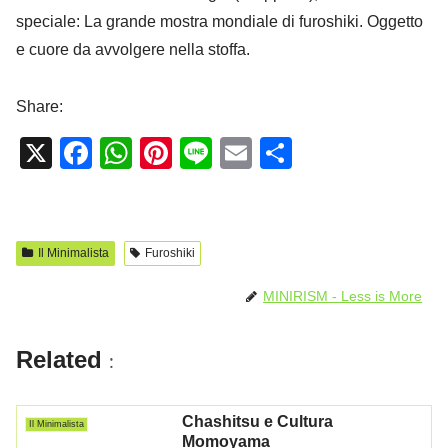
speciale: La grande mostra mondiale di furoshiki. Oggetto
e cuore da avvolgere nella stoffa.
Share:
X
F
W
Pi
Li
E
C
a
h
nt
n
m
o
c
at
er
e
ail
n
e
s
e
di
Il Minimalista
Furoshiki
b
A
st
vi
MINIRISM - Less is More
o
p
di
o
p
Related
:
k
Chashitsu e Cultura
Il Minimalista
Momoyama