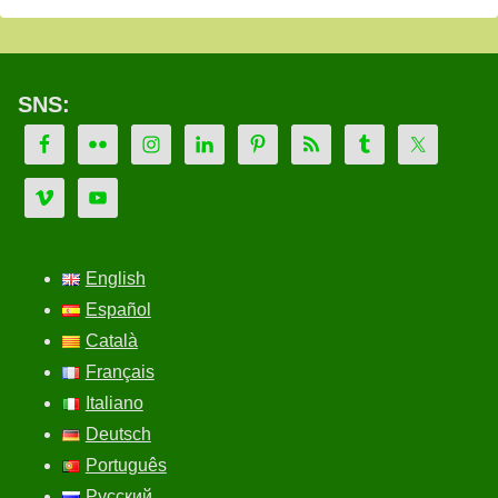
SNS:
English
Español
Català
Français
Italiano
Deutsch
Português
Русский