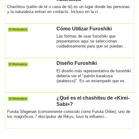
Chashitsu (salón de té o casa de té) es un lugar donde las personas
y la naturaleza entran en contacto. Incluso en la ci...
Cómo Utilizar Furoshiki
El Minimalista
Las formas de usar furoshiki que
presentamos aquí se seleccionan
cuidadosamente para que se puedan
hacer de manera fácil...
Diseño Furoshiki
El Minimalista
El diseño más representativo de furoshiki
debería ser el "patrón karakusa
(arabesco)". Es un estampado que es
popular en...
¿Qué es el chashitsu de «Kirei-
El Minimalista
Sabi»?
Furuta Shigenari (comúnmente conocido como Furuta Oribe), uno de
los magníficos 7 discípulos de Rikyu, tuvo la influenci...